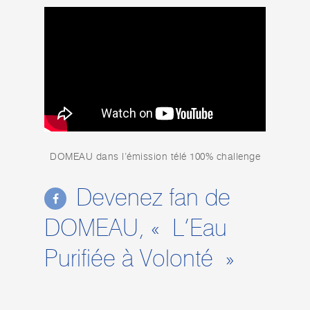
DOMEAU dans l’émission télé 100% challenge
Devenez fan de
DOMEAU, « L’Eau
Purifiée à Volonté »