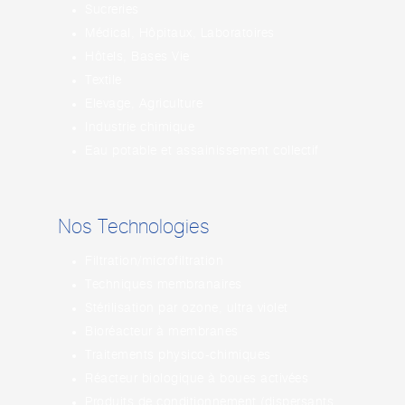
Sucreries
Médical, Hôpitaux, Laboratoires
Hôtels, Bases Vie
Textile
Elevage, Agriculture
Industrie chimique
Eau potable et assainissement collectif
Nos Technologies
Filtration/microfiltration
Techniques membranaires
Stérilisation par ozone, ultra violet
Bioréacteur à membranes
Traitements physico-chimiques
Réacteur biologique à boues activées
Produits de conditionnement (dispersants,