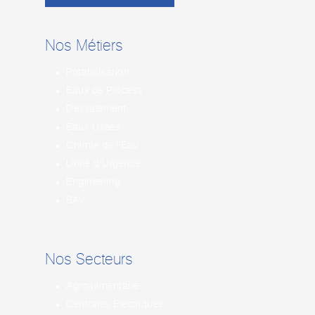
Nos Métiers
Potabilisation
Eaux de Process
Dessalement
Eaux Usées
Chimie de l’Eau
Unité d’Urgence
Engineering
SAV
Nos Secteurs
Agroalimentaire
Centrales Electriques