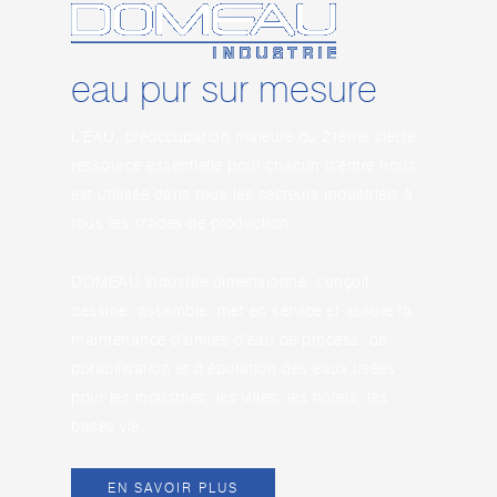
eau pur sur mesure
L’EAU, préoccupation majeure du 21ème siècle,
ressource essentielle pour chacun d’entre nous,
est utilisée dans tous les secteurs industriels à
tous les stades de production.
DOMEAU Industrie dimensionne, conçoit,
dessine, assemble, met en service et assure la
maintenance d’unités d’eau de process, de
potabilisation et d’épuration des eaux usées
pour les industries, les villes, les hôtels, les
bases vie…
EN SAVOIR PLUS