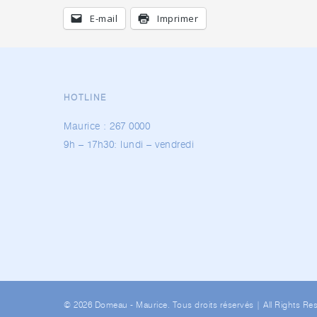
E-mail
Imprimer
HOTLINE
Maurice :
267 0000
9h – 17h30: lundi – vendredi
© 2026 Domeau - Maurice. Tous droits réservés | All Rights Re