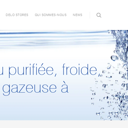
DELO STORES
QUI SOMMES-NOUS
NEWS
 purifiée
, froide,
u gazeuse
à