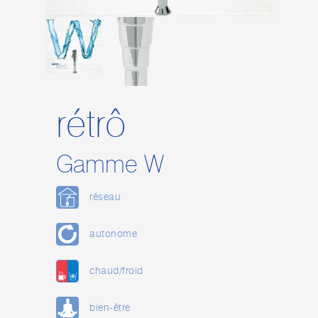
rétrô
Gamme W
réseau
autonome
chaud/froid
bien-être