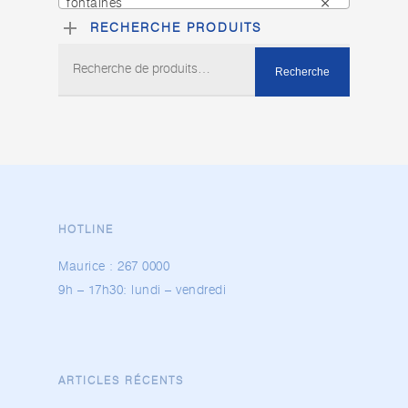
fontaines
×
RECHERCHE PRODUITS
Recherche
Recherche
pour :
HOTLINE
Maurice :
267 0000
9h – 17h30: lundi – vendredi
ARTICLES RÉCENTS